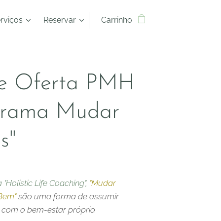
rviços
Reservar
Carrinho
de Oferta PMH
ograma Mudar
s"
Holistic Life Coaching",
"Mudar
 Bem"
são uma forma de assumir
e com o bem-estar próprio.