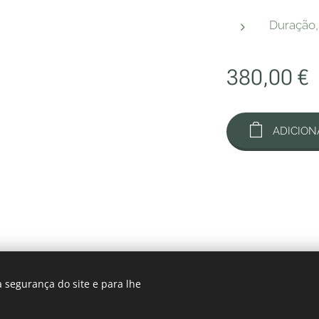
Duração
380,00
€
ADICION
 segurança do site e para lhe