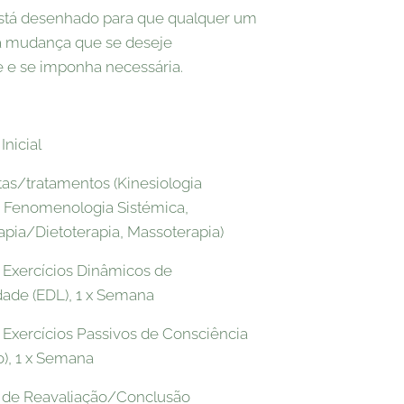
stá desenhado para que qualquer um
 à mudança que se deseje
 e se imponha necessária.
Inicial
tas/tratamentos (Kinesiologia
a, Fenomenologia Sistémica,
apia/Dietoterapia, Massoterapia)
 Exercícios Dinâmicos de
ade (EDL), 1 x Semana
 Exercícios Passivos de Consciência
), 1 x Semana
 de Reavaliação/Conclusão