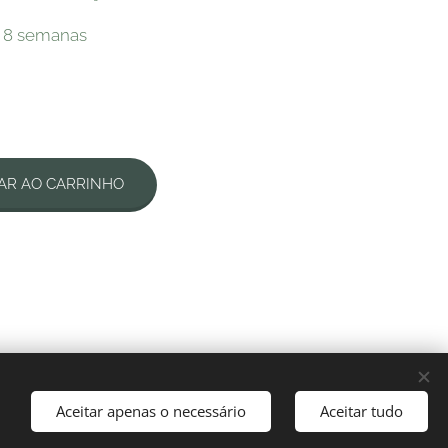
, 8 semanas
AR AO CARRINHO
Desenvolvido por
Webnode
Cookies
Aceitar apenas o necessário
Aceitar tudo