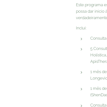
Este programa e
possa dar inicio
verdadeiramente
Inclui:
Consulta 
5 Consul
Holístic
ApisTher
1 mês de
Longevid
1 mês de
(ShenDao
Consulta