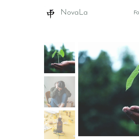
NovaLa
Fo