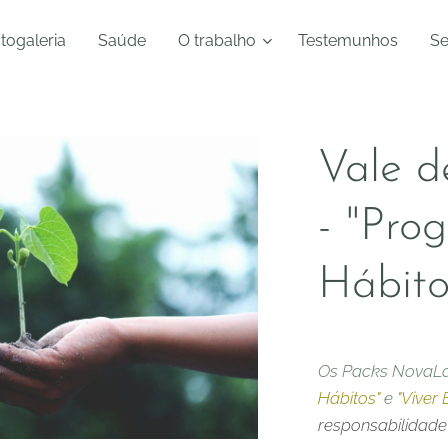
togaleria
Saúde
O trabalho
Testemunhos
Se
Vale 
- "Pr
Hábito
Os Packs NovaLa "
Hábitos"
e
"Viver
responsabilidad